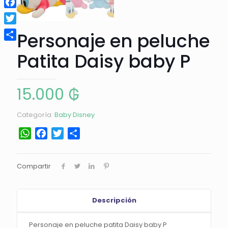
Facebook
Twitter
Personaje en peluche
Compartir
Patita Daisy baby P
15.000
₲
Categoría:
Baby Disney
WhatsApp
Facebook
Twitter
Compartir
Compartir
Descripción
Personaje en peluche patita Daisy baby P