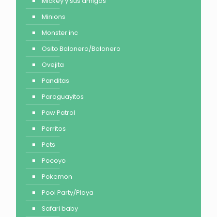
Mickey y sus amigos
Minions
Monster inc
Osito Balonero/Balonero
Ovejita
Panditas
Paraguayitos
Paw Patrol
Perritos
Pets
Pocoyo
Pokemon
Pool Party/Playa
Safari baby