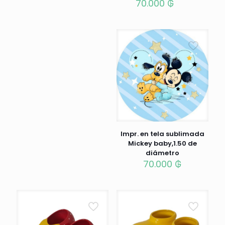
70.000
₲
Impr. en tela sublimada
Mickey baby,1.50 de
diámetro
70.000
₲