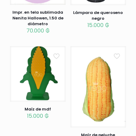
Impr. en tela sublimada
Lámpara de queroseno
Nenita Hallowen, 1.50 de
negro
diámetro
15.000
₲
70.000
₲
Maíz de mdf
15.000
₲
Maíz de peluche