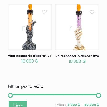
Vela Accesorio decorativo
Vela Accesorio decorativo
10.000
₲
10.000
₲
Filtrar por precio
Precio
Precio
Precio:
5.000 ₲
—
50.000 ₲
Filtrar
mínimo
máximo