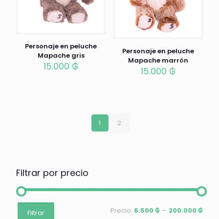
Personaje en peluche
Personaje en peluche
Mapache gris
Mapache marrón
15.000
₲
15.000
₲
1
2
Filtrar por precio
Precio
Precio
Precio:
6.500 ₲
—
200.000 ₲
Filtrar
mínimo
máximo