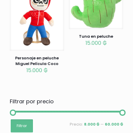
Tuna en peluche
15.000
₲
Personaje en peluche
Miguel Película Coco
15.000
₲
Filtrar por precio
Precio
Precio
Precio:
8.000 ₲
—
60.000 ₲
Filtrar
mínimo
máximo