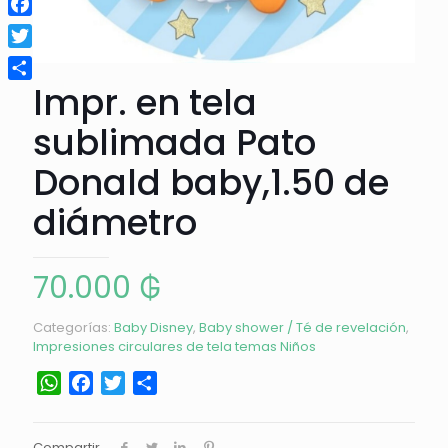
Facebook
Twitter
Impr. en tela
Compartir
sublimada Pato
Donald baby,1.50 de
diámetro
70.000
₲
Categorías:
Baby Disney
,
Baby shower / Té de revelación
,
Impresiones circulares de tela temas Niños
WhatsApp
Facebook
Twitter
Compartir
Compartir