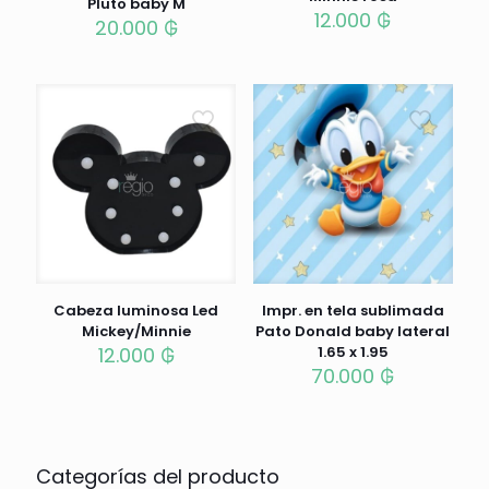
Pluto baby M
12.000
₲
20.000
₲
Cabeza luminosa Led
Impr. en tela sublimada
Mickey/Minnie
Pato Donald baby lateral
12.000
₲
1.65 x 1.95
70.000
₲
Categorías del producto