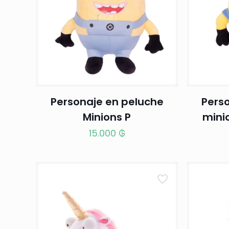
Personaje en peluche
Pers
Minions P
minio
15.000
₲