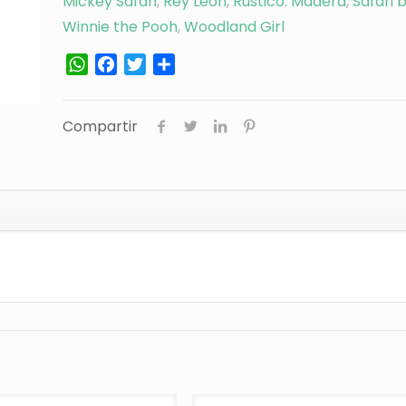
Mickey Safari
,
Rey León
,
Rústico: Madera
,
Safari 
Winnie the Pooh
,
Woodland Girl
WhatsApp
Facebook
Twitter
Compartir
Compartir