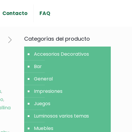
Contacto
FAQ
Categorías del producto
Accesorios Decorativos
Bar
General
s
,
Impresiones
no
,
Juegos
llina
Luminosos varios temas
Muebles