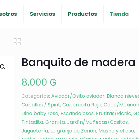
sotros
Servicios
Productos
Tienda
Banquito de madera
8.000
₲
Categorías:
Aviador/Osito aviador
,
Blanca nieve
Caballos / Spirit
,
Caperucita Roja
,
Coco/Mexica
Dino baby rosa
,
Escandalosos
,
Frutitas/Picnic
,
Ga
Pintadita
,
Granjita
,
Jardín/Muñecas/Casitas
,
Juguetería
,
La granja de Zenon
,
Masha y el oso
,