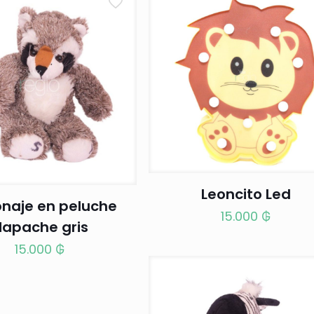
Leoncito Led
onaje en peluche
15.000
₲
apache gris
15.000
₲