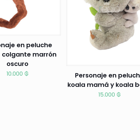
onaje en peluche
 colgante marrón
oscuro
10.000
₲
Personaje en peluc
koala mamá y koala 
15.000
₲