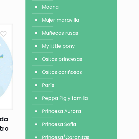
Moana
Mujer maravilla
Muñecas rusas
My little pony
Ositas princesas
Ositos cariñosos
París
Peppa Pig y familia
Princesa Aurora
ada
Princesa Sofia
tro
Princesa/Coronitas