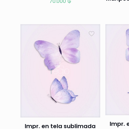
70.000
₲
Impr. 
Impr. en tela sublimada