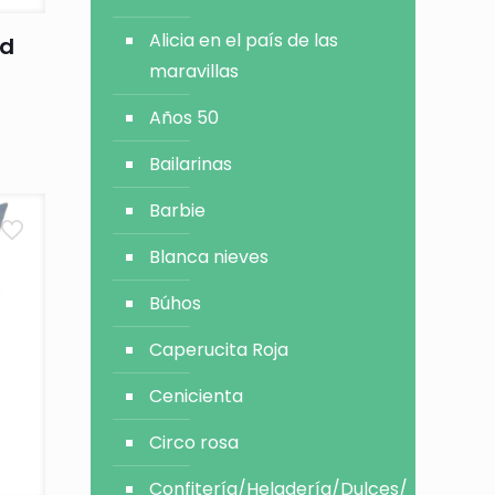
Alicia en el país de las
ed
maravillas
Años 50
Bailarinas
Barbie
Blanca nieves
Búhos
Caperucita Roja
Cenicienta
Circo rosa
Confitería/Heladería/Dulces/