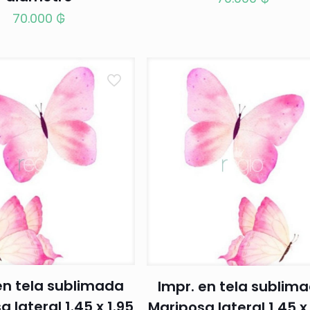
70.000
₲
en tela sublimada
Impr. en tela sublim
 lateral 1.45 x 1.95
Mariposa lateral 1.45 x