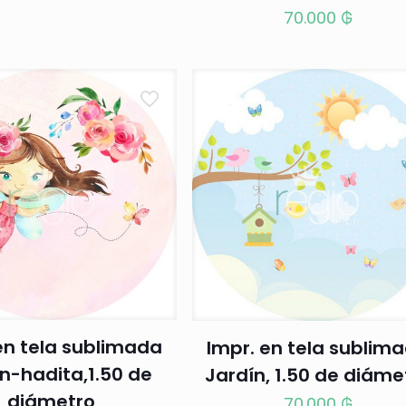
70.000
₲
en tela sublimada
Impr. en tela sublim
n-hadita,1.50 de
Jardín, 1.50 de diáme
diámetro
70.000
₲