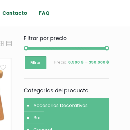
Contacto
FAQ
Filtrar por precio
Precio
Precio
Precio:
6.500 ₲
—
350.000 ₲
Filtrar
mínimo
máximo
Categorías del producto
Accesorios Decorativos
Bar
General