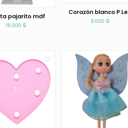
Corazón blanco P L
ta pajarito mdf
8.000
₲
15.000
₲