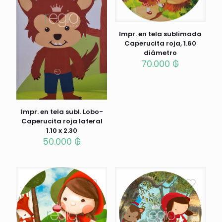
Impr. en tela sublimada
Caperucita roja, 1.60
diámetro
70.000
₲
Impr. en tela subl. Lobo-
Caperucita roja lateral
1.10 x 2.30
50.000
₲