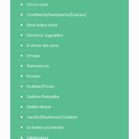
Circo rosa
Confitería/Heladería/Dulces/
Dino baby rosa
Doctora Juguetes
El show de Luna
Emojis
Flamencos
Frozen
Frutitas/Picnic
Gallina Pintadita
Gatita Marie
Jardín/Muñecas/Casitas
La bella y la bestia
Lalaloopsy