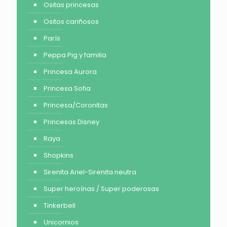
Ositas princesas
Ositos cariñosos
París
Peppa Pig y familia
Princesa Aurora
Princesa Sofia
Princesa/Coronitas
Princesas Disney
Raya
Shopkins
Sirenita Ariel-Sirenita neutra
Super heroínas / Super poderosas
Tinkerbell
Unicornios