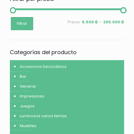
Precio
Precio
Precio:
6.500 ₲
—
200.000 ₲
Filtrar
mínimo
máximo
Categorías del producto
Accesorios Decorativos
Bar
General
Impresiones
Juegos
Luminosos varios temas
Muebles