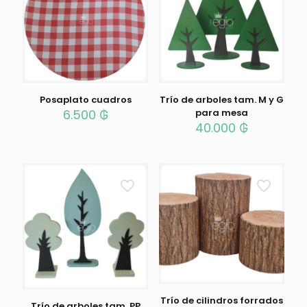
Posaplato cuadros
Trío de arboles tam. M y G
6.500
₲
para mesa
40.000
₲
Trío de cilindros forrados
Trío de arboles tam. PP