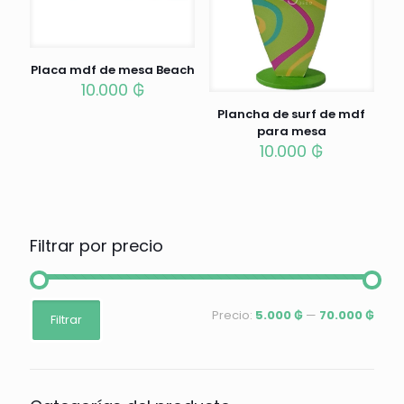
Placa mdf de mesa Beach
10.000
₲
Plancha de surf de mdf
para mesa
10.000
₲
Filtrar por precio
Precio
Precio
Precio:
5.000 ₲
—
70.000 ₲
Filtrar
mínimo
máximo