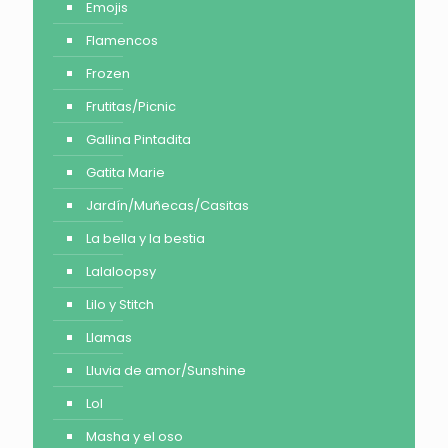
Emojis
Flamencos
Frozen
Frutitas/Picnic
Gallina Pintadita
Gatita Marie
Jardín/Muñecas/Casitas
La bella y la bestia
Lalaloopsy
Lilo y Stitch
Llamas
Lluvia de amor/Sunshine
Lol
Masha y el oso