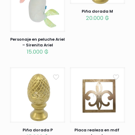
Piña dorada M
20.000
₲
Personaje en peluche Ariel
– Sirenita Ariel
15.000
₲
Piña dorada P
Placa realeza en mdf