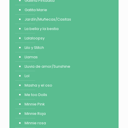
Gallina Pintadita
Gatita Marie
Jardín/Muñecas/Casitas
La bella y la bestia
Lalaloopsy
Lilo y Stitch
Llamas
Lluvia de amor/Sunshine
Lol
Masha y el oso
Me too Dolls
Minnie Pink
Minnie Roja
Minnie rosa