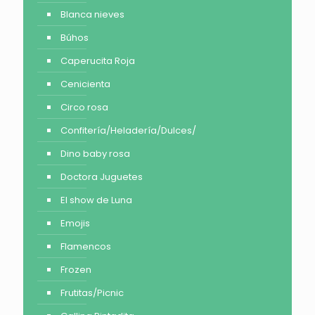
Blanca nieves
Búhos
Caperucita Roja
Cenicienta
Circo rosa
Confitería/Heladería/Dulces/
Dino baby rosa
Doctora Juguetes
El show de Luna
Emojis
Flamencos
Frozen
Frutitas/Picnic