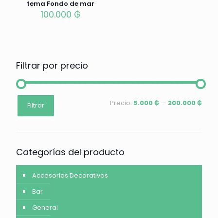
tema Fondo de mar
100.000
₲
Filtrar por precio
Precio
Precio
Precio:
5.000 ₲
—
200.000 ₲
Filtrar
mínimo
máximo
Categorías del producto
Accesorios Decorativos
Bar
General