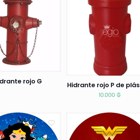
drante rojo G
Hidrante rojo P de plás
10.000
₲