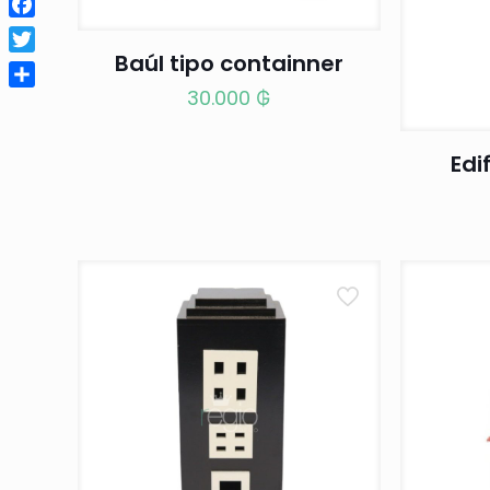
Facebook
Baúl tipo containner
Twitter
30.000
₲
Compartir
Edi