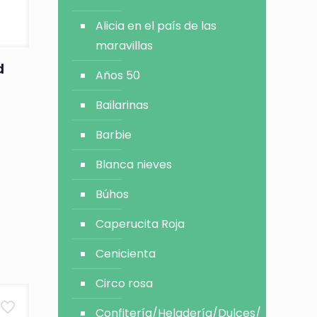
Alicia en el país de las
maravillas
d
Años 50
Bailarinas
Barbie
Blanca nieves
Búhos
Caperucita Roja
Cenicienta
Circo rosa
Confitería/Heladería/Dulces/