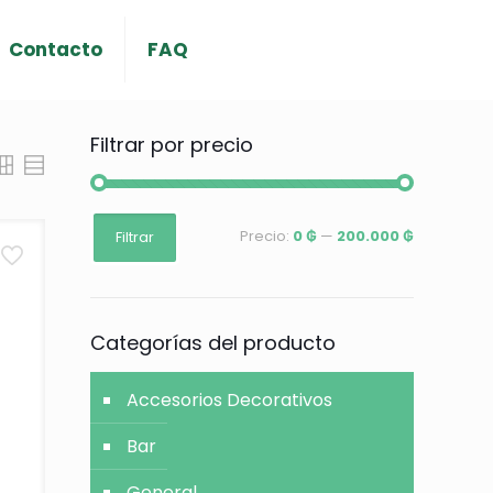
Contacto
FAQ
Filtrar por precio
Precio
Precio
Precio:
0 ₲
—
200.000 ₲
Filtrar
mínimo
máximo
Categorías del producto
Accesorios Decorativos
Bar
General