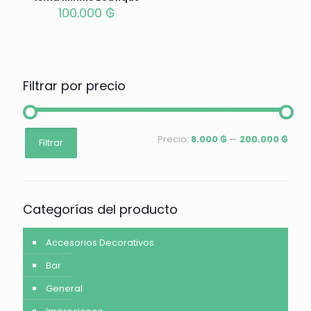
100.000
₲
Filtrar por precio
Precio
Precio
Precio:
8.000 ₲
—
200.000 ₲
Filtrar
mínimo
máximo
Categorías del producto
Accesorios Decorativos
Bar
General