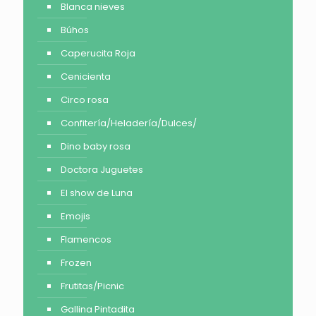
Blanca nieves
Búhos
Caperucita Roja
Cenicienta
Circo rosa
Confitería/Heladería/Dulces/
Dino baby rosa
Doctora Juguetes
El show de Luna
Emojis
Flamencos
Frozen
Frutitas/Picnic
Gallina Pintadita