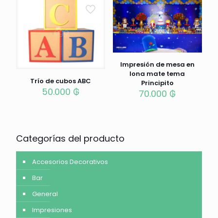
Impresión de mesa en
lona mate tema
Trío de cubos ABC
Principito
50.000
₲
70.000
₲
Categorías del producto
Accesorios Decorativos
Bar
General
Impresiones