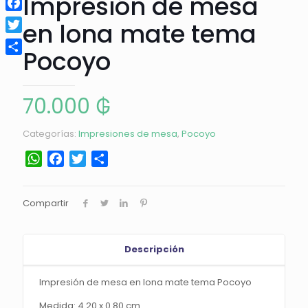
Impresión de mesa
Facebook
en lona mate tema
Twitter
Pocoyo
Compartir
70.000
₲
Categorías:
Impresiones de mesa
,
Pocoyo
WhatsApp
Facebook
Twitter
Compartir
Compartir
Descripción
Impresión de mesa en lona mate tema Pocoyo
Medida: 4.20 x 0.80 cm