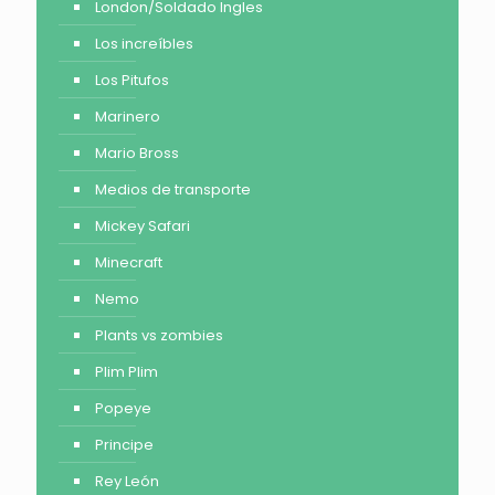
London/Soldado Ingles
Los increíbles
Los Pitufos
Marinero
Mario Bross
Medios de transporte
Mickey Safari
Minecraft
Nemo
Plants vs zombies
Plim Plim
Popeye
Principe
Rey León