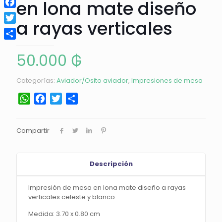
en lona mate diseño
Facebook
a rayas verticales
Twitter
Compartir
50.000
₲
Categorías:
Aviador/Osito aviador
,
Impresiones de mesa
WhatsApp
Facebook
Twitter
Compartir
Compartir
Descripción
Impresión de mesa en lona mate diseño a rayas
verticales celeste y blanco
Medida: 3.70 x 0.80 cm