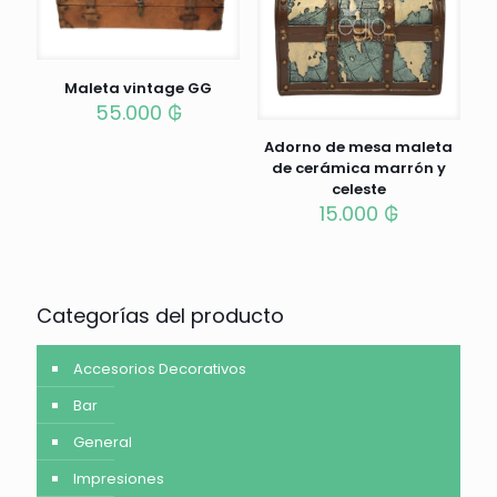
Maleta vintage GG
55.000
₲
Adorno de mesa maleta
de cerámica marrón y
celeste
15.000
₲
Categorías del producto
Accesorios Decorativos
Bar
General
Impresiones