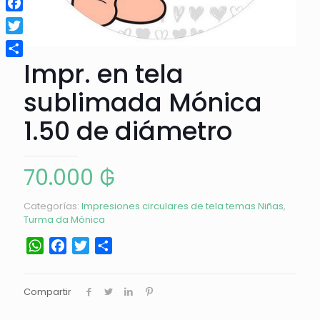
Facebook
Twitter
Impr. en tela
Compartir
sublimada Mónica
1.50 de diámetro
70.000
₲
Categorías:
Impresiones circulares de tela temas Niñas
,
Turma da Mónica
WhatsApp
Facebook
Twitter
Compartir
Compartir