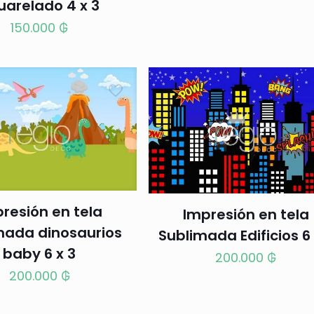
uarelado 4 x 3
150.000
₲
resión en tela
Impresión en tela
mada dinosaurios
Sublimada Edificios 6 
baby 6 x 3
200.000
₲
200.000
₲