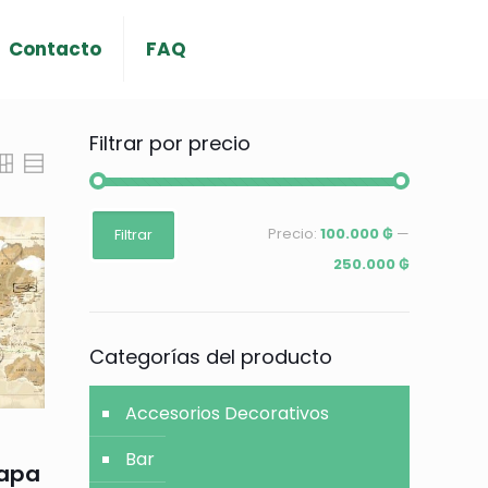
Contacto
FAQ
Filtrar por precio
Precio
Precio
Precio:
100.000 ₲
—
Filtrar
mínimo
máximo
250.000 ₲
Categorías del producto
Accesorios Decorativos
Bar
mapa