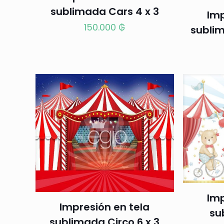
sublimada Cars 4 x 3
Imp
150.000
₲
sublim
Imp
Impresión en tela
su
sublimada Circo 6 x 3