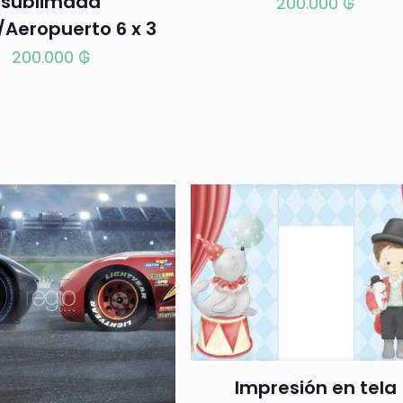
sublimada
200.000
₲
/Aeropuerto 6 x 3
200.000
₲
Impresión en tela