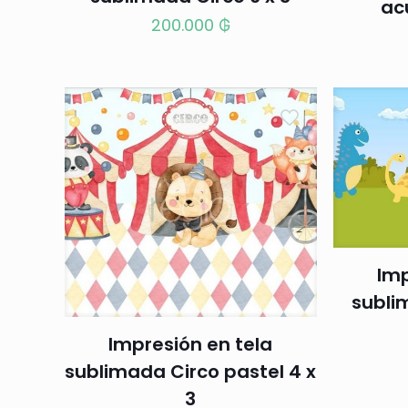
ac
200.000
₲
Imp
subli
Impresión en tela
sublimada Circo pastel 4 x
3