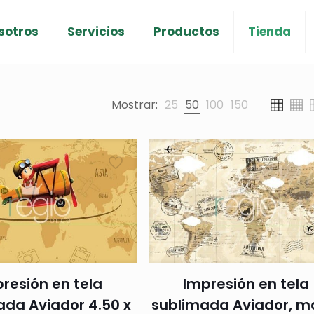
sotros
Servicios
Productos
Tienda
Mostrar:
25
50
100
150
resión en tela
Impresión en tela
ada Aviador 4.50 x
sublimada Aviador, 