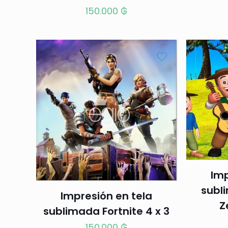
150.000
₲
Imp
subl
Impresión en tela
Z
sublimada Fortnite 4 x 3
150.000
₲