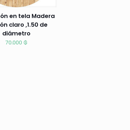
ión en tela Madera
n claro ,1.50 de
diámetro
70.000
₲