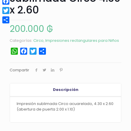
x 2.60
Facebook
Twitter
200.000
₲
Compartir
Categorías:
Circo
,
Impresiones rectangulares para Niños
WhatsApp
Facebook
Twitter
Compartir
Compartir
Descripción
Impresión sublimada Circo acuarelado, 4.30 x 2.60
(abertura de puerta 2.00 x 1.10)