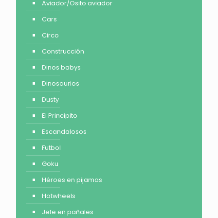
Aviador/Osito aviador
Cars
Circo
Construcción
Dinos babys
Dinosaurios
Dusty
El Principito
Escandalosos
Futbol
Goku
Héroes en pijamas
Hotwheels
Jefe en pañales