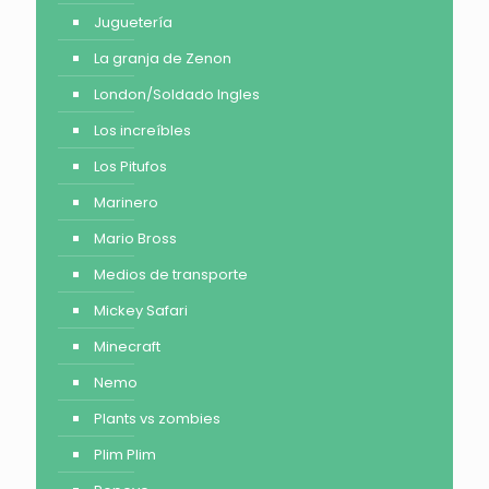
Juguetería
La granja de Zenon
London/Soldado Ingles
Los increíbles
Los Pitufos
Marinero
Mario Bross
Medios de transporte
Mickey Safari
Minecraft
Nemo
Plants vs zombies
Plim Plim