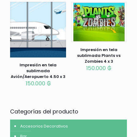
Impresión en tela
sublimada Plants vs
Zombies 4 x 3
Impresión en tela
150.000
₲
sublimada
Avión/Aeropuerto 4.50 x 3
150.000
₲
Categorías del producto
Accesorios Decorativos
Bar