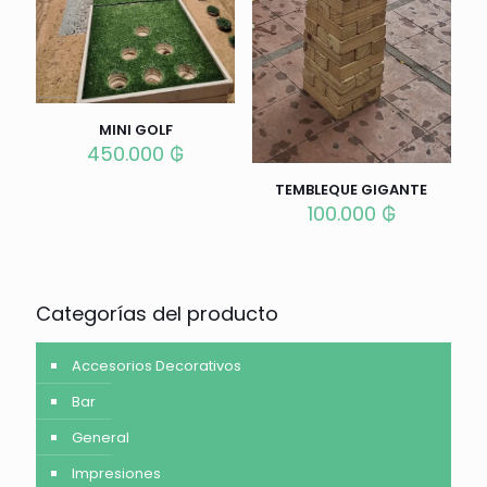
MINI GOLF
450.000
₲
TEMBLEQUE GIGANTE
100.000
₲
Categorías del producto
Accesorios Decorativos
Bar
General
Impresiones