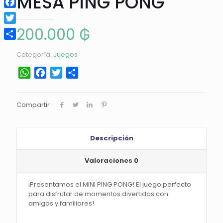
MESA PING PONG
Facebook
200.000
₲
Twitter
Compartir
Categoría:
Juegos
WhatsApp
Facebook
Twitter
Compartir
Compartir
Descripción
Valoraciones
0
¡Presentamos el MINI PING PONG! El juego perfecto
para disfrutar de momentos divertidos con
amigos y familiares!