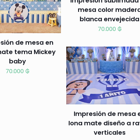
Impresión sublimada
mesa color mader
blanca envejecida
70.000
₲
sión de mesa en
mate tema Mickey
baby
70.000
₲
Impresión de mesa 
lona mate diseño a r
verticales