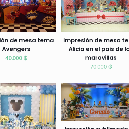
ión de mesa tema
Impresión de mesa t
Avengers
Alicia en el pais de l
maravillas
40.000
₲
70.000
₲