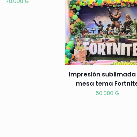
70.000
₲
Impresión sublimada
mesa tema Fortnit
50.000
₲