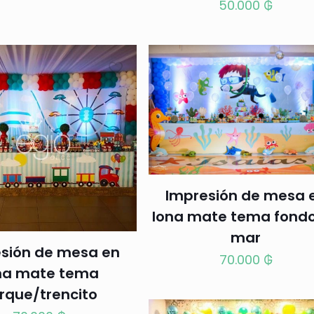
50.000
₲
Impresión de mesa 
lona mate tema fond
mar
sión de mesa en
70.000
₲
na mate tema
rque/trencito