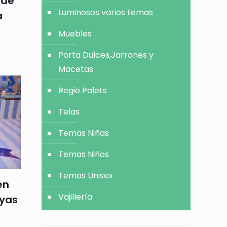
 de
Luminosos varios temas
a
Muebles
Porta Dulces,Jarrones y
Macetas
Regio Palets
Telas
Temas Niñas
Temas Niños
Temas Unisex
en
Vajillería
ayas