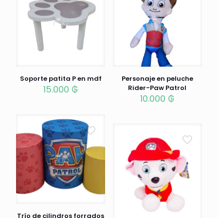
Soporte patita P en mdf
Personaje en peluche
15.000
₲
Rider-Paw Patrol
10.000
₲
Trío de cilindros forrados