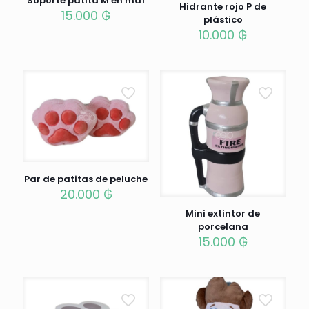
Soporte patita M en mdf
Hidrante rojo P de
15.000
₲
plástico
10.000
₲
Par de patitas de peluche
20.000
₲
Mini extintor de
porcelana
15.000
₲